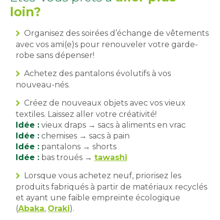
loin?
Organisez des soirées d’échange de vêtements
avec vos ami(e)s pour renouveler votre garde-
robe sans dépenser!
Achetez des pantalons évolutifs à vos
nouveau-nés.
Créez de nouveaux objets avec vos vieux
textiles. Laissez aller votre créativité!
Idée :
vieux draps → sacs à aliments en vrac
Idée :
chemises → sacs à pain
Idée :
pantalons → shorts
Idée :
bas troués →
tawashi
Lorsque vous achetez neuf, priorisez les
produits fabriqués à partir de matériaux recyclés
et ayant une faible empreinte écologique
(
Abaka
,
Oraki
).