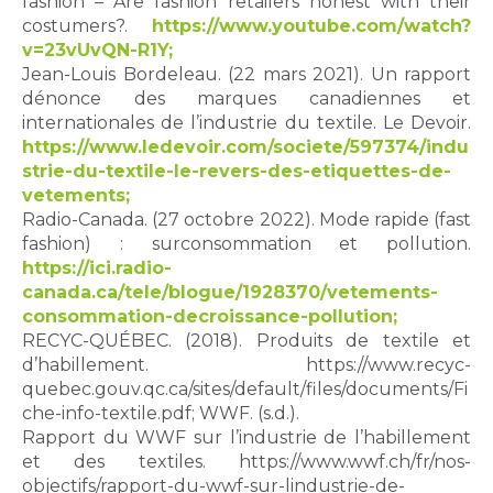
fashion – Are fashion retailers honest with their
costumers?.
https://www.youtube.com/watch?
v=23vUvQN-R1Y;
Jean-Louis Bordeleau. (22 mars 2021). Un rapport
dénonce des marques canadiennes et
internationales de l’industrie du textile. Le Devoir.
https://www.ledevoir.com/societe/597374/indu
strie-du-textile-le-revers-des-etiquettes-de-
vetements;
Radio-Canada. (27 octobre 2022). Mode rapide (fast
fashion) : surconsommation et pollution.
https://ici.radio-
canada.ca/tele/blogue/1928370/vetements-
consommation-decroissance-pollution;
RECYC-QUÉBEC. (2018). Produits de textile et
d’habillement. https://www.recyc-
quebec.gouv.qc.ca/sites/default/files/documents/Fi
che-info-textile.pdf; WWF. (s.d.).
Rapport du WWF sur l’industrie de l’habillement
et des textiles. https://www.wwf.ch/fr/nos-
objectifs/rapport-du-wwf-sur-lindustrie-de-